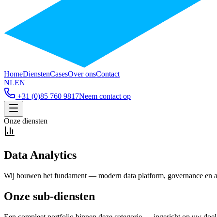
Home
Diensten
Cases
Over ons
Contact
NL
EN
+31 (0)85 760 9817
Neem contact op
Onze diensten
Data Analytics
Wij bouwen het fundament — modern data platform, governance en ana
Onze sub-diensten
Een compleet portfolio binnen deze categorie — ingericht op uw doel